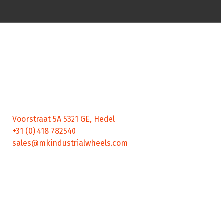
MK gaat geen uitdaging uit de weg, het juiste wiel vinden in
de specifieke toepassing is onze kracht. Neem gerust
contact met ons op.
Contact
Voorstraat 5A 5321 GE, Hedel
+31 (0) 418 782540
sales@mkindustrialwheels.com
Snelle links
Home
Services