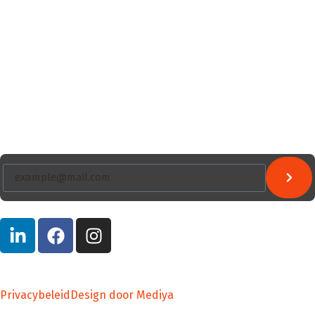
Over ons
Databank
Contact
Nieuwsbrief
Inclusief updates en speciale promoties via e-mail.
Copyright © 2026. Alle rechten voorbehouden.
Privacybeleid
Design door Mediya