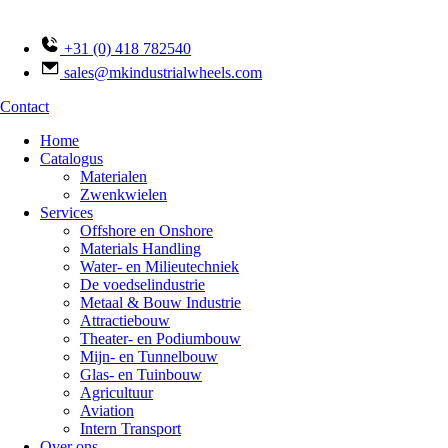
Ga
naar
de
+31 (0) 418 782540
inhoud
sales@mkindustrialwheels.com
Contact
Home
Catalogus
Materialen
Zwenkwielen
Services
Offshore en Onshore
Materials Handling
Water- en Milieutechniek
De voedselindustrie
Metaal & Bouw Industrie
Attractiebouw
Theater- en Podiumbouw
Mijn- en Tunnelbouw
Glas- en Tuinbouw
Agricultuur
Aviation
Intern Transport
Over ons