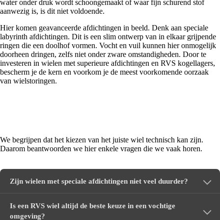
water onder druk wordt schoongemaakt of waar fijn schurend stof
aanwezig is, is dit niet voldoende.
Hier komen geavanceerde afdichtingen in beeld. Denk aan speciale
labyrinth afdichtingen. Dit is een slim ontwerp van in elkaar grijpende
ringen die een doolhof vormen. Vocht en vuil kunnen hier onmogelijk
doorheen dringen, zelfs niet onder zware omstandigheden. Door te
investeren in wielen met superieure afdichtingen en RVS kogellagers,
bescherm je de kern en voorkom je de meest voorkomende oorzaak
van wielstoringen.
Veelgestelde vragen over wielen in zware
omstandigheden
We begrijpen dat het kiezen van het juiste wiel technisch kan zijn.
Daarom beantwoorden we hier enkele vragen die we vaak horen.
Zijn wielen met speciale afdichtingen niet veel duurder?
Is een RVS wiel altijd de beste keuze in een vochtige
omgeving?