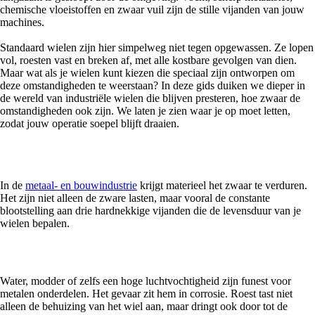
chemische vloeistoffen en zwaar vuil zijn de stille vijanden van jouw
machines.
Standaard wielen zijn hier simpelweg niet tegen opgewassen. Ze lopen
vol, roesten vast en breken af, met alle kostbare gevolgen van dien.
Maar wat als je wielen kunt kiezen die speciaal zijn ontworpen om
deze omstandigheden te weerstaan? In deze gids duiken we dieper in
de wereld van industriële wielen die blijven presteren, hoe zwaar de
omstandigheden ook zijn. We laten je zien waar je op moet letten,
zodat jouw operatie soepel blijft draaien.
De drie vijanden van elk industrieel wiel
In de
metaal- en bouwindustrie
krijgt materieel het zwaar te verduren.
Het zijn niet alleen de zware lasten, maar vooral de constante
blootstelling aan drie hardnekkige vijanden die de levensduur van je
wielen bepalen.
1 Vocht en corrosie
Water, modder of zelfs een hoge luchtvochtigheid zijn funest voor
metalen onderdelen. Het gevaar zit hem in corrosie. Roest tast niet
alleen de behuizing van het wiel aan, maar dringt ook door tot de