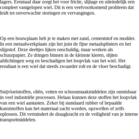
lagers. Eenmaal daar zorgt het voor frictie, slijtage en uiteindelijk een
compleet vastgelopen wiel. Dit is een veelvoorkomend probleem dat
leidt tot onverwachte storingen en vervangingen.
2 Vuil en schurende deeltjes
Op een bouwplaats heb je te maken met zand, cementstof en modder.
In een metaalwerkplaats zijn het juist de fijne metaalsplinters en het
slijpstof. Deze deeltjes lijken onschuldig, maar werken als
schuurpapier. Ze dringen binnen in de kleinste kieren, slijten
afdichtingen weg en beschadigen het loopvlak van het wiel. Het
resultaat is een wiel dat steeds zwaarder rolt en de vloer beschadigt.
3 Chemicaliën en oliën
Snijvloeistoffen, oliën, vetten en schoonmaakmiddelen zijn onmisbaar
in veel industriële processen. Helaas kunnen deze stoffen het loopvlak
van een wiel aantasten. Zeker bij standaard rubber of bepaalde
kunststoffen kan het materiaal zacht worden, opzwellen of zelfs
oplossen. Dit vermindert de draagkracht en de veiligheid van je interne
transportmiddelen.
Het fundament voor succes de juiste