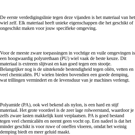
materiaalkeuze
De eerste verdedigingslinie tegen deze vijanden is het materiaal van het
wiel zelf. Elk materiaal heeft unieke eigenschappen die het geschikt of
ongeschikt maken voor jouw specifieke omgeving.
Polyurethaan de robuuste allrounder
Voor de meeste zware toepassingen in vochtige en vuile omgevingen is
een hoogwaardig polyurethaan (PU) wiel vaak de beste keuze. Dit
materiaal is extreem slijtvast en kan goed tegen een stootje.
Belangrijker nog is de uitstekende bestendigheid tegen oliën, vetten en
veel chemicaliën. PU wielen bieden bovendien een goede demping,
wat trillingen vermindert en de levensduur van je machines verlengt.
Polyamide voor zware lasten en gladde vloeren
Polyamide (PA), ook wel bekend als nylon, is een hard en stijf
materiaal. Het grote voordeel is de zeer lage rolweerstand, waardoor je
zelfs zware lasten makkelijk kunt verplaatsen. PA is goed bestand
tegen veel chemicaliën en neemt geen vocht op. Een nadeel is dat het
minder geschikt is voor ruwe of oneffen vloeren, omdat het weinig
demping biedt en meer geluid maakt.