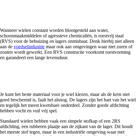
Roestvrij staal waar hygiëne en corrosiebestendigheid
tellen
Wanneer wielen constant worden blootgesteld aan water,
schoonmaakmiddelen of agressieve chemicaliën, is roestvrij staal
(RVS) voor de behuizing en lagers onmisbaar. Denk hierbij niet alleen
aan de
voedselindustrie
maar ook aan omgevingen waar met zuren of
zouten wordt gewerkt. Een RVS constructie voorkomt roestvorming
en garandeert een lange levensduur.
De kern beschermen het belang van lagers en
afdichtingen
Je kunt het beste materiaal voor je wiel kiezen, maar als de kern niet
goed beschermd is, faalt het alsnog. De lagers zijn het hart van het wiel
en tegelijk het meest kwetsbare onderdeel. Zonder goede afdichting
hebben vocht en vuil vrij spel.
Standaard wielen hebben vaak een simpele stofkap of een 2RS
afdichting, een rubberen plaatje aan de zijkant van de lager. Dit houdt
het meeste stof tegen, maar in een industriële omgeving waar met