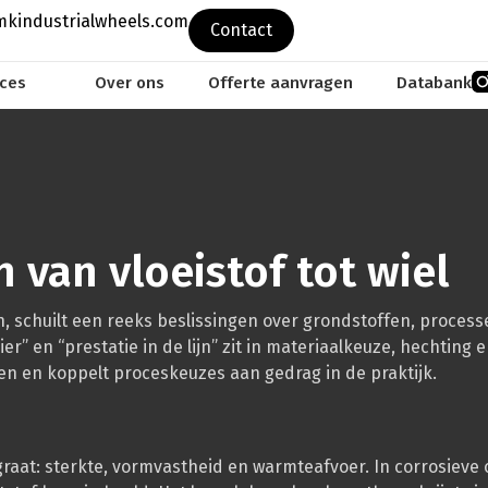
kindustrialwheels.com
Contact
ices
Over ons
Offerte aanvragen
Databank
van vloeistof tot wiel
ien, schuilt een reeks beslissingen over grondstoffen, proces
ier” en “prestatie in de lijn” zit in materiaalkeuze, hechting 
en en koppelt proceskeuzes aan gedrag in de praktijk.
raat: sterkte, vormvastheid en warmteafvoer. In corrosieve 