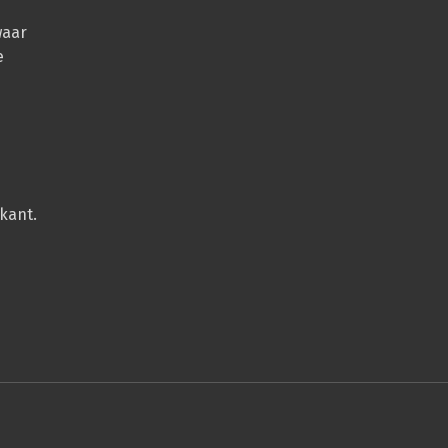
waar
e
kant.