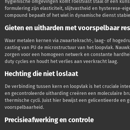
hygiënische omgevingen komt roestvast staal of een kunsts
formulering zijn elasticiteit, slijtvastheid en hysterese
compound bepaalt of het wiel in dynamische dienst stabiel 
Gieten en uitharden met voorspelbaar re
Waar metalen kernen via zwaartekracht-, laag- of hogedru
casting van PU de microstructuur van het loopvlak. Nauwk
zorgen voor een homogeen netwerk en constante hardheid
duty cycles en houdt het verlies aan veerkracht laag.
Hechting die niet loslaat
De verbinding tussen kern en loopvlak is het cruciale int
en gecontroleerde uitharding creëren een moleculaire bru
thermische cycli. Juist hier bewijst een gelicentieerde en 
voorspelbaarheid.
Precisieafwerking en controle