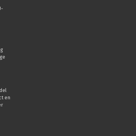
U-
ng
oge
del
ct en
er