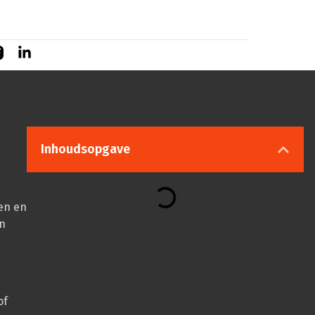
Inhoudsopgave
sen en
en
of