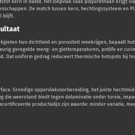
tof kern in beeld. Het loopvlak vaak polyurethaan krijgt via
-eigenschappen. De match tussen kern, hechtingssysteem en P
blijft.
sultaat
kgieten hun dichtheid en porositeit meekrijgen, bepaalt hot
eurig geregelde meng- en giettemperaturen, potlife en curi
. Dat uniform gedrag reduceert thermische hotspots bij h
erface. Grondige oppervlakvoorbereiding, het juiste hechtmid
g die weerstand biedt tegen delaminatie onder torsie, impa
gecertificeerde productielijn zijn waarde: minder variatie, me