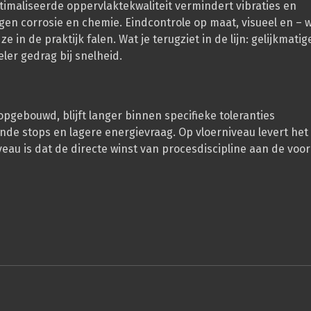
imaliseerde oppervlaktekwaliteit vermindert vibraties en
en corrosie en chemie. Eindcontrole op maat, visueel en – 
in de praktijk falen. Wat je terugziet in de lijn: gelijkmatig
eler gedrag bij snelheid.
opgebouwd, blijft langer binnen specifieke toleranties
ande stops en lagere energievraag. Op vloerniveau levert het
au is dat de directe winst van procesdiscipline aan de voor