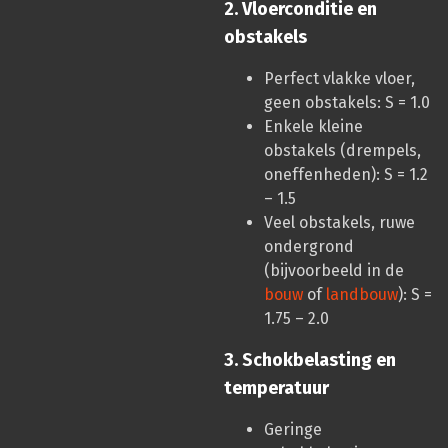
2. Vloerconditie en
obstakels
Perfect vlakke vloer,
geen obstakels: S = 1.0
Enkele kleine
obstakels (drempels,
oneffenheden): S = 1.2
– 1.5
Veel obstakels, ruwe
ondergrond
(bijvoorbeeld in de
bouw
of
landbouw
): S =
1.75 – 2.0
3. Schokbelasting en
temperatuur
Geringe