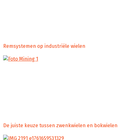
reputatie van je bedrijf. Je zoekt niet zomaar wielen, maar
wielsystemen die perfect passen in omgevingen waar
hygiëne geen optie is, maar een absolute noodzaak.
Denk aan de voedselindustrie waar elk contactpunt telt,
of de farmaceutische […]
Remsystemen op industriële wielen
Stel je voor dat jouw industriële toepassing, of het nu een
zwaar beladen transportwagen is of een complex
productiesysteem, plotseling tot stilstand moet komen.
Of, nog belangrijker, dat het uiterst stabiel moet blijven
staan terwijl er gewerkt wordt. Zonder een betrouwbaar
remsysteem op de wielen, loop je dan onnodige risico’s.
Veiligheid, controle en efficiëntie zijn […]
De juiste keuze tussen zwenkwielen en bokwielen