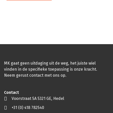
De wereld van industriële wielen is veelzijdig. Elk wiel
heeft zijn eigen specifieke eigenschappen en is
ontworpen voor een uniek doel. Wanneer je voor de taak
staat om de perfecte mobiliteitsoplossing te vinden voor
jouw project of toepassing, sta je vaak voor een cruciale
vraag: kies je voor zwenkwielen, bokwielen, of een slimme
combinatie daarvan? […]
MK gaat geen uitdaging uit de weg, het juiste wiel
vinden in de specifieke toepassing is onze kracht.
Neem gerust contact met ons op.
Contact
Voorstraat 5A 5321 GE, Hedel
+31 (0) 418 782540