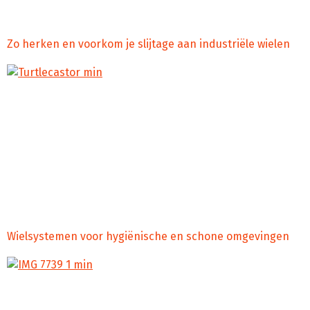
toepassingen.
Zo herken en voorkom je slijtage aan industriële wielen
Je wielen zijn de onzichtbare, maar o zo cruciale
ruggengraat van je operatie. Ze zorgen ervoor dat alles
blijft bewegen, van zware machines in de mijnbouw tot
precisieapparatuur in de voedselindustrie. Maar wat
gebeurt er als deze stille helden tekenen van slijtage
vertonen? Onverwachte stilstand, verminderde
prestaties of zelfs gevaarlijke situaties kunnen het gevolg
zijn. […]
Wielsystemen voor hygiënische en schone omgevingen
Stel je eens voor. Je staat voor een cruciale beslissing die
direct invloed heeft op de veiligheid, efficiëntie en