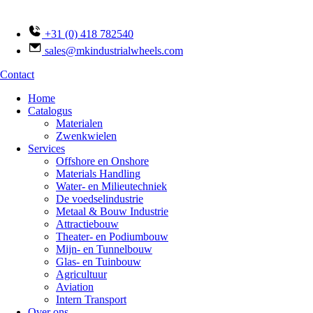
Ga
naar
de
+31 (0) 418 782540
inhoud
sales@mkindustrialwheels.com
Contact
Home
Catalogus
Materialen
Zwenkwielen
Services
Offshore en Onshore
Materials Handling
Water- en Milieutechniek
De voedselindustrie
Metaal & Bouw Industrie
Attractiebouw
Theater- en Podiumbouw
Mijn- en Tunnelbouw
Glas- en Tuinbouw
Agricultuur
Aviation
Intern Transport
Over ons